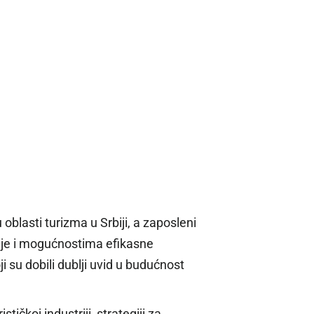
blasti turizma u Srbiji, a zaposleni
ogije i mogućnostima efikasne
 su dobili dublji uvid u budućnost
ičkoj industriji, strategiji za