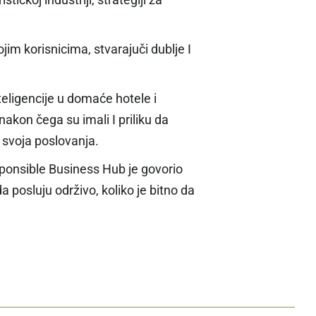
im korisnicima, stvarajuči dublje I
teligencije u domaće hotele i
nakon čega su imali I priliku da
svoja poslovanja.
ponsible Business Hub je govorio
posluju održivo, koliko je bitno da