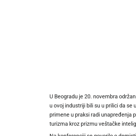
U Beogradu je 20. novembra održana P
u ovoj industriji bili su u prilici 
primene u praksi radi unapređenja p
turizma kroz prizmu veštačke intelig
Na konferenciji se govorilo o demistif