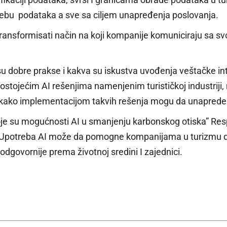
otrebu podataka a sve sa ciljem unapređenja poslovanja.
ransformisati način na koji kompanije komuniciraju sa svoj
je su dobre prakse i kakva su iskustva uvođenja veštačke in
ostojećim AI rešenjima namenjenim turističkoj industriji, 
 kako implementacijom takvih rešenja mogu da unaprede 
Koje su mogućnosti AI u smanjenju karbonskog otiska” Res
o Upotreba AI može da pomogne kompanijama u turizmu da 
odgovornije prema životnoj sredini I zajednici.