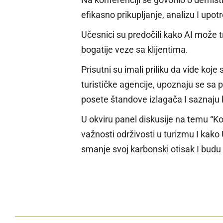
efikasno prikupljanje, analizu I up
Učesnici su predočili kako AI može t
bogatije veze sa klijentima.
Prisutni su imali priliku da vide ko
turističke agencije, upoznaju se sa p
posete štandove izlagača I saznaju
U okviru panel diskusije na temu “
važnosti održivosti u turizmu I kak
smanje svoj karbonski otisak I budu 